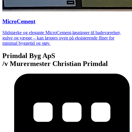
MicroCement
Slidstærke og elegante MicroCement-løsninger til badeværelser,
gulve og vægge – kan lægges oven på eksisterende fliser for
minimal byggetid og støv.
Primdal Byg ApS
/v Murermester Christian Primdal