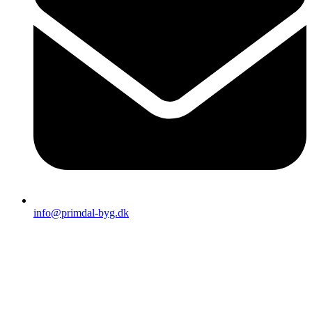
info@primdal-byg.dk