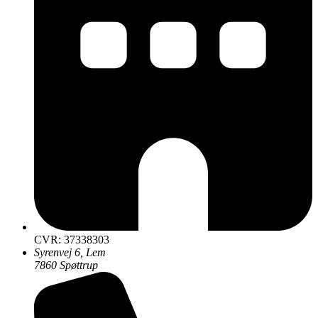
CVR: 37338303
Syrenvej 6, Lem
7860 Spøttrup