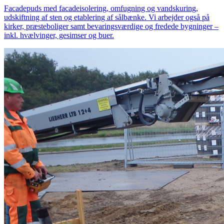
Facadepuds med facadeisolering, omfugning og vandskuring,
udskiftning af sten og etablering af sålbænke. Vi arbejder også på
kirker, præsteboliger samt bevaringsværdige og fredede bygninger –
inkl. hvælvinger, gesimser og buer.