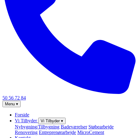
50 56 72 84
Menu
▾
Forside
Vi Tilbyder
Vi Tilbyder
▾
Nybygning/Tilbygning
Badeværelser
Støbearbejde
Renovering
Entreprenørarbejde
MicroCement
Kontakt