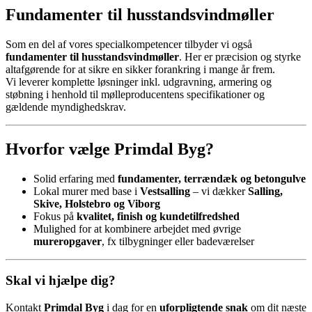
Fundamenter til husstandsvindmøller
Som en del af vores specialkompetencer tilbyder vi også
fundamenter til husstandsvindmøller
. Her er præcision og styrke
altafgørende for at sikre en sikker forankring i mange år frem.
Vi leverer komplette løsninger inkl. udgravning, armering og
støbning i henhold til mølleproducentens specifikationer og
gældende myndighedskrav.
Hvorfor vælge Primdal Byg?
Solid erfaring med
fundamenter, terrændæk og betongulve
Lokal murer med base i
Vestsalling
– vi dækker
Salling,
Skive, Holstebro og Viborg
Fokus på
kvalitet, finish og kundetilfredshed
Mulighed for at kombinere arbejdet med øvrige
mureropgaver
, fx tilbygninger eller badeværelser
Skal vi hjælpe dig?
Kontakt
Primdal Byg
i dag for en
uforpligtende snak
om dit næste