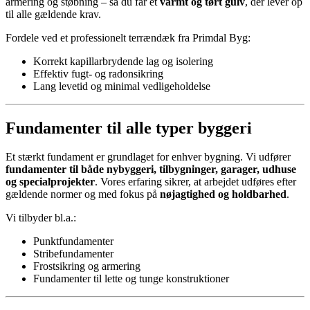
armering og støbning – så du får et
varmt og tørt gulv
, der lever op
til alle gældende krav.
Fordele ved et professionelt terrændæk fra Primdal Byg:
Korrekt kapillarbrydende lag og isolering
Effektiv fugt- og radonsikring
Lang levetid og minimal vedligeholdelse
Fundamenter til alle typer byggeri
Et stærkt fundament er grundlaget for enhver bygning. Vi udfører
fundamenter til både nybyggeri, tilbygninger, garager, udhuse
og specialprojekter
. Vores erfaring sikrer, at arbejdet udføres efter
gældende normer og med fokus på
nøjagtighed og holdbarhed
.
Vi tilbyder bl.a.:
Punktfundamenter
Stribefundamenter
Frostsikring og armering
Fundamenter til lette og tunge konstruktioner