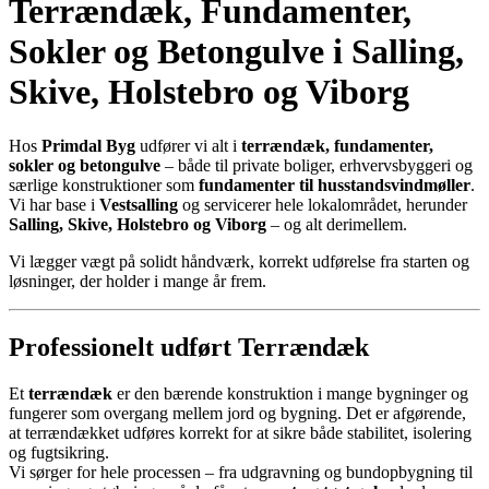
Terrændæk, Fundamenter,
Sokler og Betongulve i Salling,
Skive, Holstebro og Viborg
Hos
Primdal Byg
udfører vi alt i
terrændæk, fundamenter,
sokler og betongulve
– både til private boliger, erhvervsbyggeri og
særlige konstruktioner som
fundamenter til husstandsvindmøller
.
Vi har base i
Vestsalling
og servicerer hele lokalområdet, herunder
Salling, Skive, Holstebro og Viborg
– og alt derimellem.
Vi lægger vægt på solidt håndværk, korrekt udførelse fra starten og
løsninger, der holder i mange år frem.
Professionelt udført Terrændæk
Et
terrændæk
er den bærende konstruktion i mange bygninger og
fungerer som overgang mellem jord og bygning. Det er afgørende,
at terrændækket udføres korrekt for at sikre både stabilitet, isolering
og fugtsikring.
Vi sørger for hele processen – fra udgravning og bundopbygning til